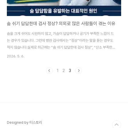
숨 쉬기 답답한데 검사 정상? 의외로 많은 사람들이 겪는 이유
숨을 크게 쉬어도 시원하지 않고, 가슴이 답답하거나 공기가 부족한 느낌이 드
는 경우가 있습니다. 그런데 병원 검사에서는 “정상”이라는 말을 듣는 경우도
적지 않습니다.실제로 최근에는 “숨 쉬기 답답한데 검사 정상”, “산소 부족한
느낌”, “숨이 안 쉬어지는 느낌” 같은 검색량도 꾸준히 증가하고 있습니다.물론
2026. 5. 6.
심장이나 폐 질환 같은 위험한 원인도 있을 수 있지만, 검사상 큰 이상이 없는데
도 답답함이 반복된다면 자율신경·스트레스·호흡 습관 문제와 관련된 경우도
1
2
3
많습니다.😮 숨 쉬기 답답한 대표적인 이유1️⃣ 스트레스와 불안스트레스를 많
이 받으면 몸은 긴장 상태를 유지하게 됩니다.이 과정에서 호흡이 얕아지고 빨
라지면서:숨이 부족한 느낌가슴 답답함한숨이 자주 나옴숨을 끝까지 못 쉬는
느낌같은 증상이 나타날 ..
Designed by 티스토리