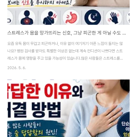
스트레스가 몸을 망가뜨리는 신호, 그냥 피곤한 게 아닐 수도 있습니다
요즘 유독 몸이 무겁고 피곤하거나, 이유 없이 여기저기 아픈 느낌이 들지는 않
나요? 병원 검사를 받아도 특별한 이상은 없는데 계속 컨디션이 나쁘다면 스트
레스가 몸에 영향을 주고 있을 가능성이 있습니다.많은 사람들은 스트레스를
단순히 “기분 문제”로 생각하지만, 실제로 스트레스는 신경·호르몬·면역·수면
2026. 5. 6.
까지 전반적인 몸 상태에 큰 영향을 미칩니다.최근에는 “스트레스 몸 증상”,
“스트레스 때문에 아픈 느낌”, “자율신경 이상 증상” 같은 검색량도 꾸준히 증
가하고 있습니다.⚠️ 스트레스가 몸을 망가뜨릴 때 나타나는 대표적인 신호1️⃣
이유 없는 만성 피로충분히 쉬어도 계속 피곤하고 몸이 무거운 느낌이 든다면
스트레스가 회복력을 떨어뜨리고 있을 수 있습니다.아침부터 피곤함자도 개운
하지 않음집중력 저하몸이 축 처..