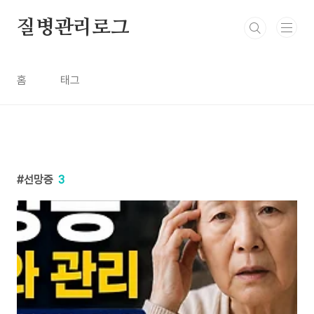
본문 바로가기
질병관리로그
홈
태그
선망증
3