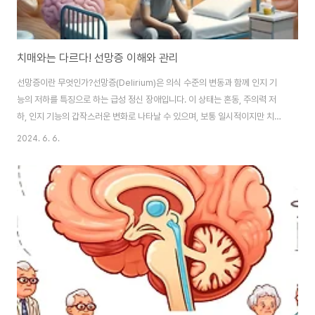
치매와는 다르다! 선망증 이해와 관리
선망증이란 무엇인가?선망증(Delirium)은 의식 수준의 변동과 함께 인지 기
능의 저하를 특징으로 하는 급성 정신 장애입니다. 이 상태는 혼동, 주의력 저
하, 인지 기능의 갑작스러운 변화로 나타날 수 있으며, 보통 일시적이지만 치료
가 필요합니다. 증상의식 수준의 변동: 졸음, 혼란, 깨어있지 않음 등 의식 상태
2024. 6. 6.
가 변동합니다.주의력 저하: 집중할 수 없고 주의를 지속하기 어려운 상태가 됩
니다.인지 기능 저하: 기억력 감퇴, 사고력 저하, 판단력 저하 등이 나타납니다.
정서적 변화: 불안, 공포, 우울 등의 감정 변화가 있을 수 있습니다.행동 변화:
흥분, 초조함, 과다활동 또는 무기력 등의 행동 변화가 동반될 수 있습니다. 원
인선망증의 원인은 다양하며, 주로 다음과 같은 요인들이 복합적으로 작용합니
다.약..