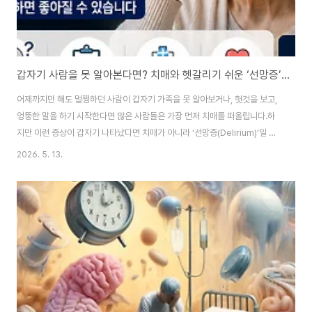
갑자기 사람을 못 알아본다면? 치매와 헷갈리기 쉬운 ‘선망증’의 진짜 특징
어제까지만 해도 멀쩡하던 사람이 갑자기 가족을 못 알아보거나, 헛것을 보고,
엉뚱한 말을 하기 시작한다면 많은 사람들은 가장 먼저 치매를 떠올립니다.하
지만 이런 증상이 갑자기 나타났다면 치매가 아니라 ‘선망증(Delirium)’일 가
능성도 있습니다.실제로 최근에는 고령화와 함께 “갑자기 헛소리하는 노인”,
2026. 5. 13.
“치매처럼 보이는데 갑자기 이상해짐”, “선망증 증상” 같은 검색량도 꾸준히
증가하고 있습니다.특히 선망증은 단순 노화나 치매로 오해되어 치료 시기를
놓치는 경우도 많기 때문에 특징을 잘 아는 것이 중요합니다.🧠 선망증이란?선
망증은 갑작스럽게 의식과 인지 기능이 흐려지는 상태를 말합니다.쉽게 말해갑
자기 정신이 혼란스러워지고사람·시간·장소를 헷갈리며이상 행동이나 헛것을
볼 수 있는 상태입니다.특히 중요..