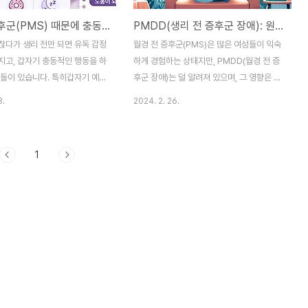
생리전증후군(PMS) 때문에 충동적으로 변할 수 있을까? 감정 폭발과 소비 욕구의 이유
PMDD(생리 전 증후군 장애): 원인, 증상, FAQ
찮다가 생리 전만 되면 유독 감정
월경 전 증후군(PMS)은 많은 여성들이 익숙
지고, 갑자기 충동적인 행동을 하
하게 경험하는 상태지만, PMDD(월경 전 증
람들이 있습니다. 특히갑자기 예민
후군 장애)는 덜 알려져 있으며, 그 영향은 훨
일에도 화가 남폭식 충동쇼핑 충
씬 더 심각할 수 있습니다. PMDD는 월경주
3.
2024. 2. 26.
짐감정 조절이 어려움같은 변화
기의 후반부에 나타나는 극심한 정서적 및 신
우가 많습니다.실제로 최근에는
체적 증상을 특징으로 하며, 일상 생활에 큰
 감정”, “PMS 충동성”, “생리
영향을 미칠 수 있습니다. 이 글에서는
1
 같은 검색량도 꾸준히 증가하고
PMDD의 증상, 원인, 치료 방법, 그리고 생활
은 사람들이 단순 성격 문제라고
방식의 변화를 통해 증상을 관리하는 방법에
 생리 전 감정 변화와 충동성은
대해 자세히 알아보겠습니다. PMDD의 증상
몬 변화와 관련이 있을 수 있습니
PMDD(월경 전 증후군 장애)의 증상은 신체
전증후군(PMS)이란?PMS는 생
적, 정서적, 그리고 행동적 범위가 넓으며, 여
나타나는 다양한 신체·감정 변화
성의 삶의 질을 현저하게 저하시킬 수 있습니
 보통 배란 이후부터 생리 직전
다. 이 증상들은 대체로 월경주기의 루테인화
나며복부 팽만피로감두통감정 기
단계(즉, 배란 후)에 시작하여 월경 시작과 함
 변화등이 함께 나타날 수 있습
께 감소하거나 사라집니다. 다음은 PMDD..