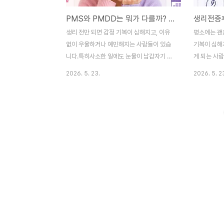
PMS와 PMDD는 뭐가 다를까? 단순 예민함으로 넘기면 안 되는 이유
생리 전만 되면 감정 기복이 심해지고, 이유
평소에는 괜
없이 우울하거나 예민해지는 사람들이 있습
기복이 심해
니다.특히사소한 일에도 눈물이 남갑자기 화
게 되는 사
가 치밀어 오름폭식 충동이 심해짐무기력함
해짐사소한 
2026. 5. 23.
2026. 5. 2
이 심함사람 만나기 싫어짐같은 변화를 반복
동눈물 많아
적으로 경험하는 경우도 많습니다.많은 사람
를 겪는 경
들이 이를 단순히 “생리 전이라 예민한 것”
“생리전증후군
정도로 생각하지만, 실제로는 PMS(생리전
전 예민함”
증후군) 혹은 더 심한 형태인 PMDD(월경전
있습니다.많
불쾌장애)와 관련될 수 있습니다.최근에는
생각하지만,
“PMS 증상”, “PMDD 차이”, “생리 전 우울
실제로 호르
감” 같은 검색량도 꾸준히 증가하고 있습니
다.🧠 생리
다.🧠 PMS란 무엇일까?PMS는 생리 시작
리 시작 전 
전 나타나는 다양한 신체·감정 변화를 말합니
를 말합니다.
다.보통 배란 이후부터 생리 시작 직전까지
사이에 나타
나타나며, 생리가 시작되면 증상이 줄어드는
복예민함식욕