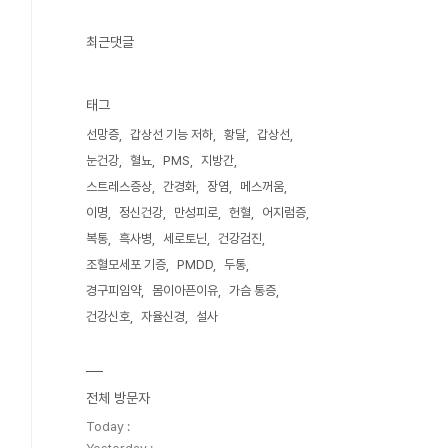
최근댓글
태그
선망증
갑상선 기능 저하
황달
갑상선
눈건강
혈뇨
PMS
지방간
스트레스증상
간경화
장염
메스꺼움
이명
정신건강
만성피로
헌혈
어지럼증
복통
흑사병
세로토닌
건강검진
조혈모세포 기증
PMDD
두통
경구피임약
몸이아픈이유
가슴 통증
건강신호
자율신경
설사
전체 방문자
Today :