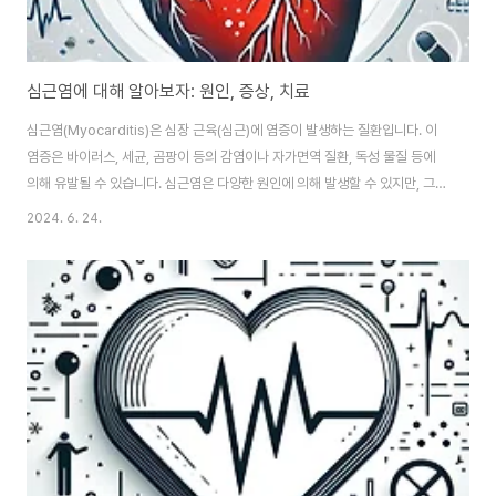
심근염에 대해 알아보자: 원인, 증상, 치료
심근염(Myocarditis)은 심장 근육(심근)에 염증이 발생하는 질환입니다. 이
염증은 바이러스, 세균, 곰팡이 등의 감염이나 자가면역 질환, 독성 물질 등에
의해 유발될 수 있습니다. 심근염은 다양한 원인에 의해 발생할 수 있지만, 그
결과는 심장 기능의 저하로 이어질 수 있습니다. 증상심근염의 증상은 매우 다
2024. 6. 24.
양하며, 경미한 증상부터 심각한 합병증까지 나타날 수 있습니다. 주요 증상은
다음과 같습니다.가슴 통증피로감 및 무기력호흡 곤란부정맥(불규칙한 심장 박
동)발열팔이나 다리의 부기 원인바이러스 감염: 콕사키 바이러스, 인플루엔자
바이러스, 코로나바이러스 등 여러 바이러스가 심근염을 일으킬 수 있습니다.
세균 감염: 디프테리아, 클라미디아 등 특정 세균 감염이 원인이 될 수 있습니
다.자가면역 질환: ..