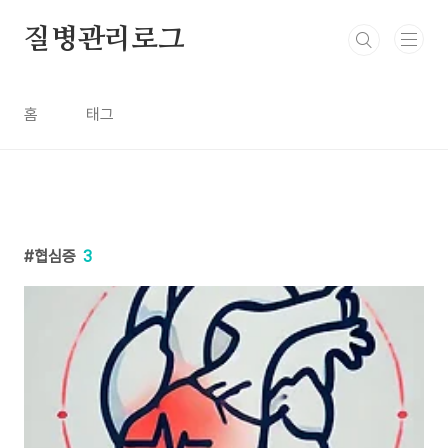
본문 바로가기
질병관리로그
홈
태그
협심증
3