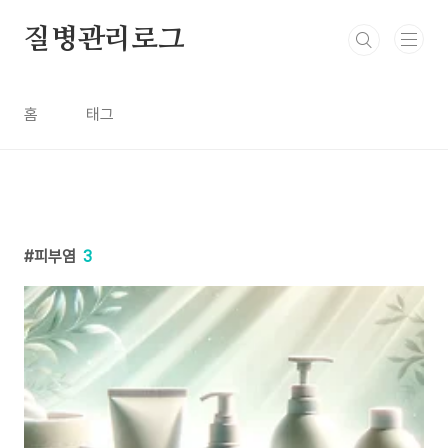
본문 바로가기
질병관리로그
홈
태그
피부염
3