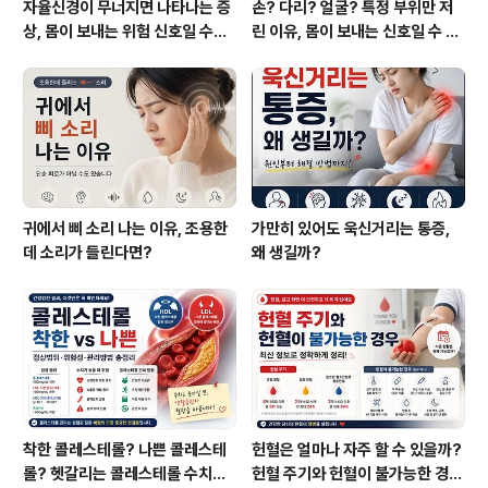
자율신경이 무너지면 나타나는 증
손? 다리? 얼굴? 특정 부위만 저
상, 몸이 보내는 위험 신호일 수도
린 이유, 몸이 보내는 신호일 수 있
있습니다
습니다
귀에서 삐 소리 나는 이유, 조용한
가만히 있어도 욱신거리는 통증,
데 소리가 들린다면?
왜 생길까?
착한 콜레스테롤? 나쁜 콜레스테
헌혈은 얼마나 자주 할 수 있을까?
롤? 헷갈리는 콜레스테롤 수치와
헌혈 주기와 헌혈이 불가능한 경우